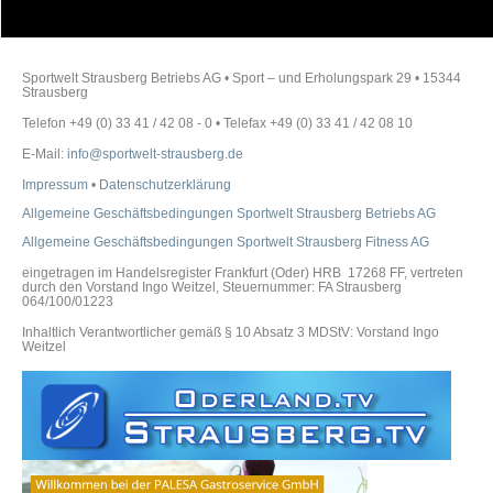
Sportwelt Strausberg Betriebs AG • Sport – und Erholungspark 29 • 15344
Strausberg
Telefon +49 (0) 33 41 / 42 08 - 0 • Telefax +49 (0) 33 41 / 42 08 10
E-Mail:
info@sportwelt-strausberg.de
Impressum
•
Datenschutzerklärung
Allgemeine Geschäftsbedingungen Sportwelt Strausberg Betriebs AG
Allgemeine Geschäftsbedingungen Sportwelt Strausberg Fitness AG
eingetragen im Handelsregister Frankfurt (Oder) HRB 17268 FF, vertreten
durch den Vorstand Ingo Weitzel, Steuernummer: FA Strausberg
064/100/01223
Inhaltlich Verantwortlicher gemäß § 10 Absatz 3 MDStV: Vorstand Ingo
Weitzel