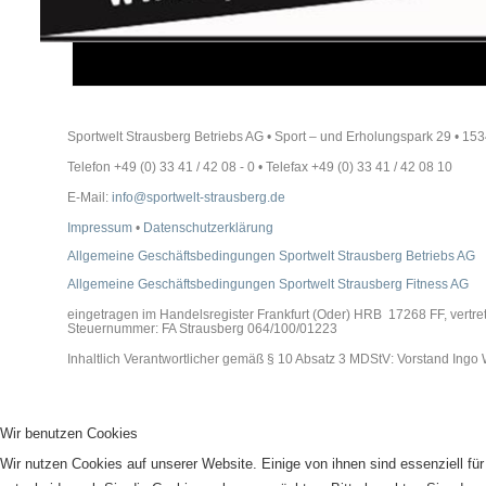
Sportwelt Strausberg Betriebs AG • Sport – und Erholungspark 29 • 
Telefon +49 (0) 33 41 / 42 08 - 0 • Telefax +49 (0) 33 41 / 42 08 10
E-Mail:
info@sportwelt-strausberg.de
Impressum
•
Datenschutzerklärung
Allgemeine Geschäftsbedingungen Sportwelt Strausberg Betriebs AG
Allgemeine Geschäftsbedingungen Sportwelt Strausberg Fitness AG
eingetragen im Handelsregister Frankfurt (Oder) HRB 17268 FF, vertre
Steuernummer: FA Strausberg 064/100/01223
Inhaltlich Verantwortlicher gemäß § 10 Absatz 3 MDStV: Vorstand Ingo 
Wir benutzen Cookies
Wir nutzen Cookies auf unserer Website. Einige von ihnen sind essenziell fü