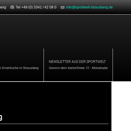
usberg
Tel +49 (0) 3341 / 42 08 0
info@sportwelt-strausberg.de
NEWSLETTER AUS DER SPORTWELT
e Dinerküche in Strausberg
Gewinn dein kostenfreies 12 - Monatsabo
g