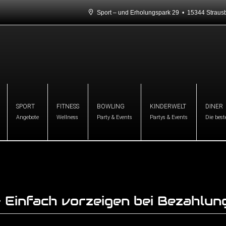
Sport – und Erholungspark 29 • 15344 Stra
SPORT
FITNESS
BOWLING
KINDERWELT
DINER
Angebote
Wellness
Party & Events
Partys & Events
Die best
 Einfach vorzeigen bei Bezahlun